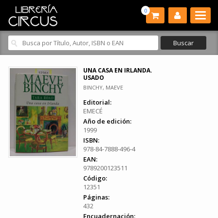
0
UNA CASA EN IRLANDA.
USADO
BINCHY, MAEVE
Editorial:
EMECÉ
Año de edición:
1999
ISBN:
978-84-7888-496-4
EAN:
9789200123511
Código:
12351
Páginas:
432
Encuadernación: