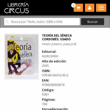
0
TEORÍA DEL SÉNECA
CORDOBÉS. USADO
PRIMO JURADO, JUAN JOSÉ
Editorial:
ALMUZARA
Año de edición:
2005
ISBN:
978-84-96416-93-2
EAN:
9789200050619
Código:
5061
Páginas:
160
Encuadernación: