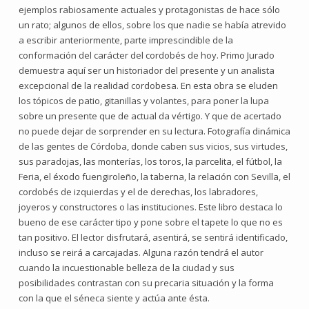
ejemplos rabiosamente actuales y protagonistas de hace sólo
un rato; algunos de ellos, sobre los que nadie se había atrevido
a escribir anteriormente, parte imprescindible de la
conformación del carácter del cordobés de hoy. Primo Jurado
demuestra aquí ser un historiador del presente y un analista
excepcional de la realidad cordobesa. En esta obra se eluden
los tópicos de patio, gitanillas y volantes, para poner la lupa
sobre un presente que de actual da vértigo. Y que de acertado
no puede dejar de sorprender en su lectura. Fotografía dinámica
de las gentes de Córdoba, donde caben sus vicios, sus virtudes,
sus paradojas, las monterías, los toros, la parcelita, el fútbol, la
Feria, el éxodo fuengiroleño, la taberna, la relación con Sevilla, el
cordobés de izquierdas y el de derechas, los labradores,
joyeros y constructores o las instituciones. Este libro destaca lo
bueno de ese carácter tipo y pone sobre el tapete lo que no es
tan positivo. El lector disfrutará, asentirá, se sentirá identificado,
incluso se reirá a carcajadas. Alguna razón tendrá el autor
cuando la incuestionable belleza de la ciudad y sus
posibilidades contrastan con su precaria situación y la forma
con la que el séneca siente y actúa ante ésta.