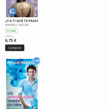
¿Y A TI QUÉ TE PASA?
MAXWELL, MEGAN
En stock
7,50 €
6,75 €
Comprar
-10%