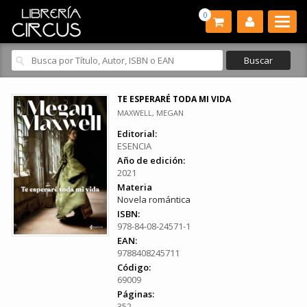
0
TE ESPERARÉ TODA MI VIDA
MAXWELL, MEGAN
Editorial:
ESENCIA
Año de edición:
2021
Materia
Novela romántica
ISBN:
978-84-08-24571-1
EAN:
9788408245711
Código:
69009
Páginas:
352