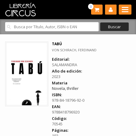
0
TABÚ
VON SCHIRACH, FERDINAND
Editorial:
SALAMANDRA
Año de edición:
2023
Materia
Novela, thriller
ISBN:
978-84-18796-92-0
EAN:
9788418796920
Código:
70545
Páginas:
192