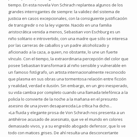
tiempo. En esta novela Von Schirach replantea algunos de los
grandes interrogantes de siempre: la validez del sistema de
justicia en casos excepcionales, con la consiguiente justificación
de transgredir o no la ley vigente. Nacido en una familia
aristocrática venida a menos, Sebastian von Eschburg es un
niño solitario e introvertido, con una madre que sólo se interesa
por las carreras de caballos y un padre alcoholizado y
aficionado a la caza, a quien, no obstante, lo une un fuerte
vínculo. Con el tiempo, la extraordinaria percepción del color que
posee Sebastian transformará al niño sensible y vulnerable en
un famoso fotógrafo, un artista internacionalmente reconocido
que plasma en sus obras una tormentosa relación entre ficción
y realidad, verdad e ilusión. Sin embargo, en un giro inesperado,
su vida cambia por completo cuando una llamada telefónica a la
policía lo convierte de la noche a la mañana en el presunto
asesino de una joven desaparecida.La crítica ha dicho...
«La fluida y elegante prosa de Von Schirach nos presenta a un
antihéroe acusado de asesinato, que ve el mundo en colores
demasiado vivos, y a su engreído abogado defensor, que lo ve
todo con matices grises. De ahí resulta una desconcertante