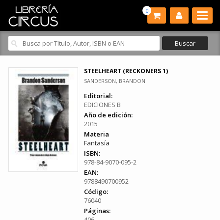
0
STEELHEART (RECKONERS 1)
SANDERSON, BRANDON
Editorial:
EDICIONES B
Año de edición:
2015
Materia
Fantasía
ISBN:
978-84-9070-095-2
EAN:
9788490700952
Código:
76040
Páginas:
406