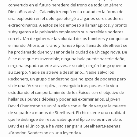
convertido en el futuro heredero del trono de todo un género.
Diez años atrás, Calamity irrumpió en la ciudad en la forma de
una explosión en el cielo que otorgó a algunos seres poderes
extraordinarios. A estos se los empezó a llamar Épicos, y pronto
subyugaron a la población empleando sus increíbles poderes
con el afán de gobernar la voluntad de los hombres y conquistar
el mundo. Ahora, un tirano y furioso Épico llamado Steelheart se
ha proclamado dueño y señor de la ciudad de Chicago Nova. De
él se dice que es invencible; ninguna bala puede hacerle daño,
ninguna espada puede atravesar su piel, ningún fuego quemar
su cuerpo. Nadie se atreve a desafiarlo... Nadie salvo los
Reckoners, un grupo clandestino que no goza de poderes pero
sí de una férrea disciplina, conseguida tras pasarse la vida
estudiando el comportamiento de los Épicos con el objetivo de
hallar sus puntos débiles y poder así exterminarlos. El joven
David Charleston se unirá a ellos con el fin de vengar la muerte
de su padre a manos de Steelheart. El chico tiene una cualidad
que le distingue del resto: sabe que el Épico no es invencible.
David es el único que ha visto sangrar a Steelheart.Reseñas:
«Brandon Sanderson es una leyenda.»