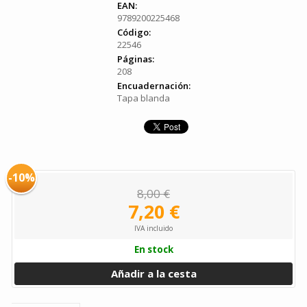
EAN:
9789200225468
Código:
22546
Páginas:
208
Encuadernación:
Tapa blanda
-10%
8,00 €
7,20 €
IVA incluido
En stock
Añadir a la cesta