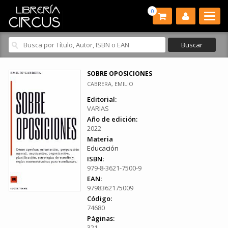
0
SOBRE OPOSICIONES
CABRERA, EMILIO
Editorial:
VARIAS
Año de edición:
2022
Materia
Educación
ISBN:
979-8-3621-7500-9
EAN:
9798362175009
Código:
74680
Páginas:
321