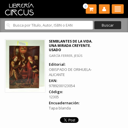
0
SEMBLANTES DE LA VIDA.
UNA MIRADA CREYENTE.
USADO
GARCÍA FERRER, JESÚS
Editorial:
OBISPADO DE ORIHUELA-
ALICANTE
EAN:
9789200123054
Código:
12305
Encuadernación:
Tapa blanda