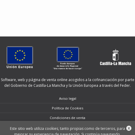
Software, web y página de venta online acogidos a la cofinanciación por parte
del Gobierno de Castilla-La Mancha y la Unión Europea a través del Feder.
Aviso legal
Política de Cookies
Condiciones de venta
Protección de datos
Este sitio web utiliza cookies, tanto propias como de terceros, para
X
mejorar su experiencia de navegación. Si continúa navegando,