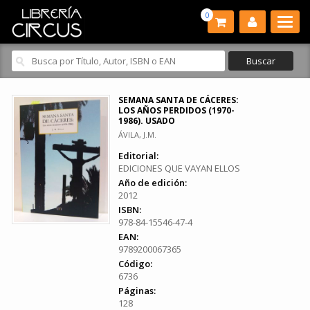
0
SEMANA SANTA DE CÁCERES:
LOS AÑOS PERDIDOS (1970-
1986). USADO
ÁVILA, J.M.
Editorial:
EDICIONES QUE VAYAN ELLOS
Año de edición:
2012
ISBN:
978-84-15546-47-4
EAN:
9789200067365
Código:
6736
Páginas:
128