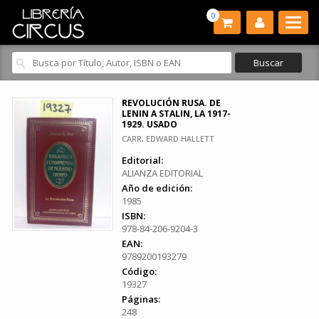
0
REVOLUCIÓN RUSA. DE
LENIN A STALIN, LA 1917-
1929. USADO
CARR, EDWARD HALLETT
Editorial:
ALIANZA EDITORIAL
Año de edición:
1985
ISBN:
978-84-206-9204-3
EAN:
9789200193279
Código:
19327
Páginas:
248