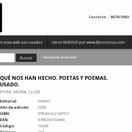
Contacto
967615982
 en esta web son usados
Libros NUEVOS por www.libroscircus.com
Búsqueda avanzada
QUÉ NOS HAN HECHO. POETAS Y POEMAS.
USADO.
PONS MORA, LLUÍS
Editorial:
VARIAS
Año de edición:
2008
ISBN:
978-84-612-5870-3
EAN:
9789200150494
Código:
15049