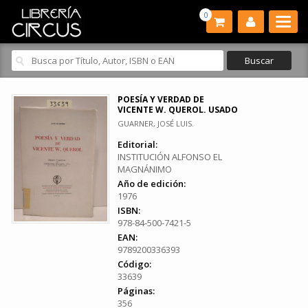
0
POESÍA Y VERDAD DE
VICENTE W. QUEROL. USADO
GUARNER, JOSÉ LUIS.
Editorial:
INSTITUCIÓN ALFONSO EL
MAGNÁNIMO
Año de edición:
1976
ISBN:
978-84-500-7421-5
EAN:
9789200336393
Código:
33639
Páginas:
356