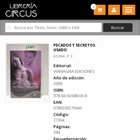
0
PECADOS Y SECRETOS.
USADO
KOZAK, P. F.
Editorial:
VIAMAGNA EDICIONES
Año de edición:
2009
ISBN:
978-84-92688-09-8
EAN:
9789200273643
Código:
27364
Páginas:
384
Encuadernación: