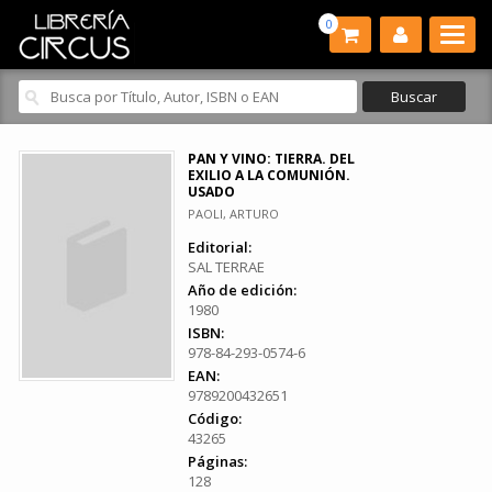
0
PAN Y VINO: TIERRA. DEL
EXILIO A LA COMUNIÓN.
USADO
PAOLI, ARTURO
Editorial:
SAL TERRAE
Año de edición:
1980
ISBN:
978-84-293-0574-6
EAN:
9789200432651
Código:
43265
Páginas:
128