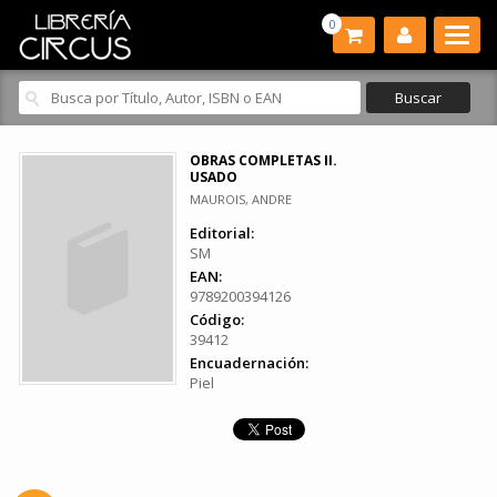
0
OBRAS COMPLETAS II.
USADO
MAUROIS, ANDRE
Editorial:
SM
EAN:
9789200394126
Código:
39412
Encuadernación:
Piel