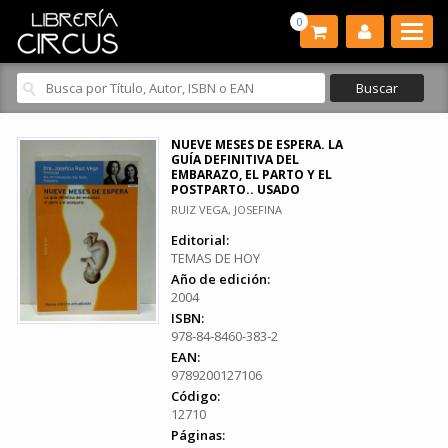
0
NUEVE MESES DE ESPERA. LA
GUÍA DEFINITIVA DEL
EMBARAZO, EL PARTO Y EL
POSTPARTO.. USADO
RUIZ VEGA, JOSEFINA
Editorial:
TEMAS DE HOY
Año de edición:
2004
ISBN:
978-84-8460-383-2
EAN:
9789200127106
Código:
12710
Páginas: