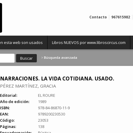
Contacto
967615982
 en esta web son usados
Libros NUEVOS por www.libroscircus.com
Búsqueda avanzada
NARRACIONES. LA VIDA COTIDIANA. USADO.
PÉREZ MARTÍNEZ, GRACIA
Editorial:
EL ROURE
Año de edición:
1989
ISBN:
978-84-86870-11-9
EAN:
9789200230530
Código:
23053
Páginas:
138
Encuadernación:
Rústica