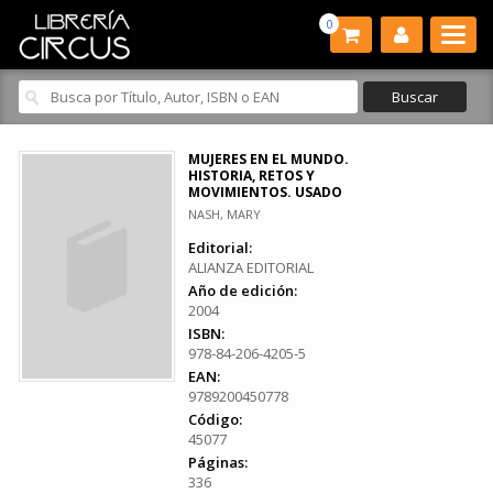
0
MUJERES EN EL MUNDO.
HISTORIA, RETOS Y
MOVIMIENTOS. USADO
NASH, MARY
Editorial:
ALIANZA EDITORIAL
Año de edición:
2004
ISBN:
978-84-206-4205-5
EAN:
9789200450778
Código:
45077
Páginas:
336