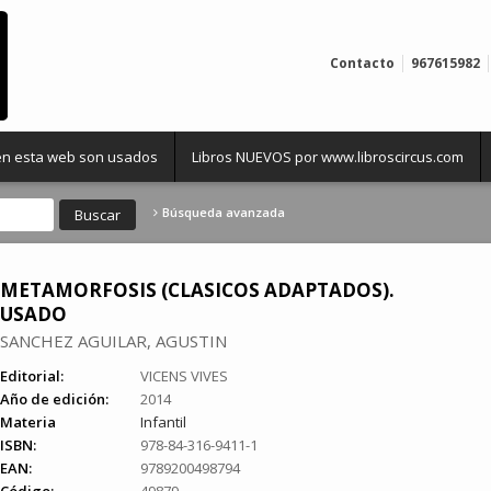
Contacto
967615982
 en esta web son usados
Libros NUEVOS por www.libroscircus.com
Búsqueda avanzada
METAMORFOSIS (CLASICOS ADAPTADOS).
USADO
SANCHEZ AGUILAR, AGUSTIN
Editorial:
VICENS VIVES
Año de edición:
2014
Materia
Infantil
ISBN:
978-84-316-9411-1
EAN:
9789200498794