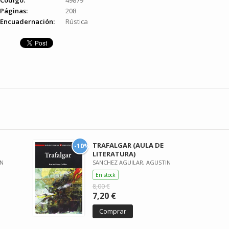
Código:
49879
Páginas:
208
Encuadernación:
Rústica
TRAFALGAR (AULA DE
-10%
LITERATURA)
IN
SANCHEZ AGUILAR, AGUSTIN
En stock
8,00 €
7,20 €
Comprar