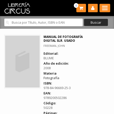
0
MANUAL DE FOTOGRAFÍA
DIGITAL SLR. USADO
FREEMAN, JOHN
Editorial:
BLUME
Año de edición:
2008
Materia
Fotografía
ISBN:
978-84-96669-25-3
EAN:
9789200502286
Código:
50228
Páginas: