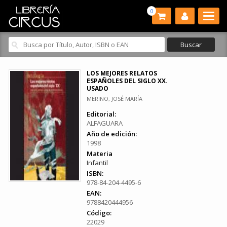
0
LOS MEJORES RELATOS
ESPAÑOLES DEL SIGLO XX.
USADO
MERINO, JOSÉ MARÍA
Editorial:
ALFAGUARA
Año de edición:
1998
Materia
Infantil
ISBN:
978-84-204-4495-6
EAN:
9788420444956
Código:
22029