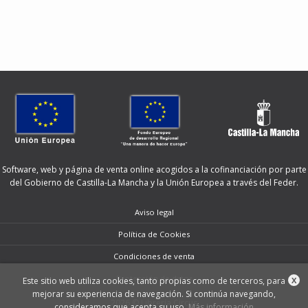
Software, web y página de venta online acogidos a la cofinanciación por parte
del Gobierno de Castilla-La Mancha y la Unión Europea a través del Feder.
Aviso legal
Política de Cookies
Condiciones de venta
Protección de datos
Este sitio web utiliza cookies, tanto propias como de terceros, para
X
mejorar su experiencia de navegación. Si continúa navegando,
2026 © Librería Circus
consideramos que acepta su uso.
Más información