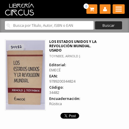
0
LOS ESTADOS UNIDOS Y LA
REVOLUCIÓN MUNDIAL.
USADO
TOYNBEE, ARNOLD J.
Editorial:
EMECÉ
EAN:
9789200344824
Código:
34482
Encuadernación:
Rústica