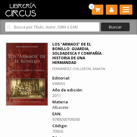
0
LOS "ARMAOS" DE EL
BONILLO: GUARDIA,
SOLDADESCA Y COMPAÑÍA :
HISTORIA DE UNA
HERMANDAD
FERNÁNDEZ CHILLERÓN, RAMÓN
Editorial:
VARIAS
Año de edición:
2011
Materia
Albacete
EAN:
9789200709265
Código:
70926