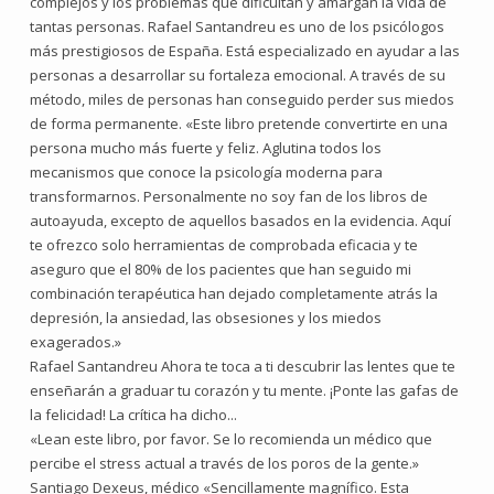
complejos y los problemas que dificultan y amargan la vida de
tantas personas. Rafael Santandreu es uno de los psicólogos
más prestigiosos de España. Está especializado en ayudar a las
personas a desarrollar su fortaleza emocional. A través de su
método, miles de personas han conseguido perder sus miedos
de forma permanente. «Este libro pretende convertirte en una
persona mucho más fuerte y feliz. Aglutina todos los
mecanismos que conoce la psicología moderna para
transformarnos. Personalmente no soy fan de los libros de
autoayuda, excepto de aquellos basados en la evidencia. Aquí
te ofrezco solo herramientas de comprobada eficacia y te
aseguro que el 80% de los pacientes que han seguido mi
combinación terapéutica han dejado completamente atrás la
depresión, la ansiedad, las obsesiones y los miedos
exagerados.»
Rafael Santandreu Ahora te toca a ti descubrir las lentes que te
enseñarán a graduar tu corazón y tu mente. ¡Ponte las gafas de
la felicidad! La crítica ha dicho...
«Lean este libro, por favor. Se lo recomienda un médico que
percibe el stress actual a través de los poros de la gente.»
Santiago Dexeus, médico «Sencillamente magnífico. Esta