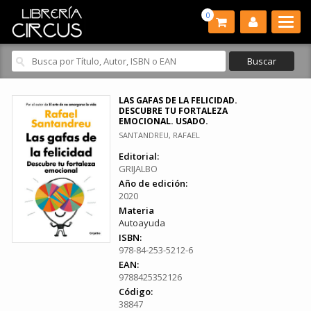
0
LAS GAFAS DE LA FELICIDAD.
DESCUBRE TU FORTALEZA
EMOCIONAL. USADO.
SANTANDREU, RAFAEL
Editorial:
GRIJALBO
Año de edición:
2020
Materia
Autoayuda
ISBN:
978-84-253-5212-6
EAN:
9788425352126
Código:
38847