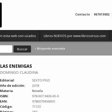
Contacto
967615982
 en esta web son usados
Libros NUEVOS por www.libroscircus.com
Búsqueda avanzada
LAS ENEMIGAS
DOMINGO CLAUDINA
Editorial:
SEXTO PISO
Año de edición:
2018
Materia
Novela
ISBN:
978-607-9436-65-0
EAN:
9786079436650
Código:
71133
Páginas:
160