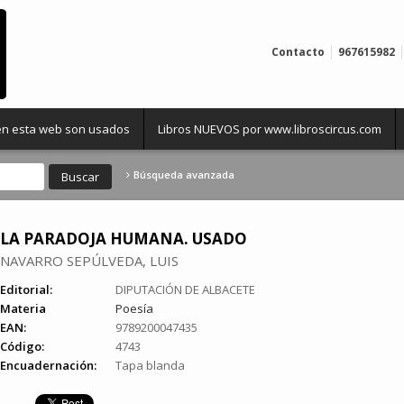
Contacto
967615982
 en esta web son usados
Libros NUEVOS por www.libroscircus.com
Búsqueda avanzada
LA PARADOJA HUMANA. USADO
NAVARRO SEPÚLVEDA, LUIS
Editorial:
DIPUTACIÓN DE ALBACETE
Materia
Poesía
EAN:
9789200047435
Código:
4743
Encuadernación:
Tapa blanda