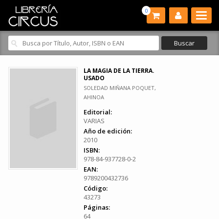
0
LA MAGIA DE LA TIERRA.
USADO
SOLEDAD MIÑANA POQUET,
AHINOA
Editorial:
VARIAS
Año de edición:
2010
ISBN:
978-84-937728-0-2
EAN:
9789200432736
Código:
43273
Páginas:
64