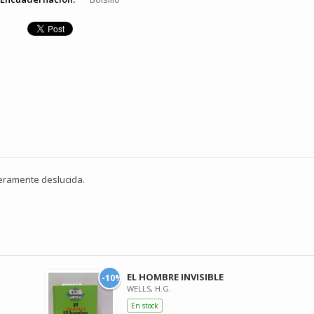
igeramente deslucida.
EL HOMBRE INVISIBLE
-10%
WELLS, H.G.
En stock