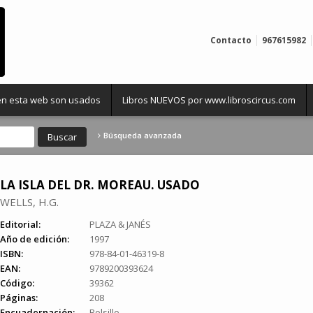
Contacto
967615982
 en esta web son usados
Libros NUEVOS por www.libroscircus.com
Búsqueda avanzada
LA ISLA DEL DR. MOREAU. USADO
WELLS, H.G.
Editorial:
PLAZA & JANÉS
Año de edición:
1997
ISBN:
978-84-01-46319-8
EAN:
9789200393624
Código:
39362
Páginas:
208
Encuadernación:
Bolsillo