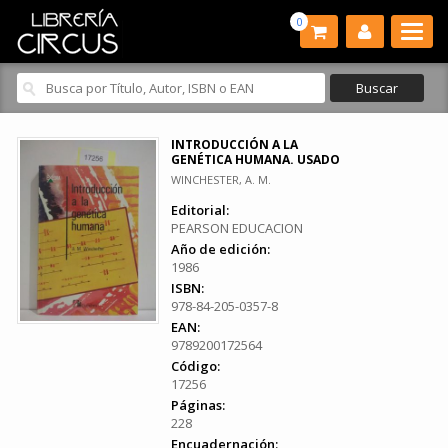
0
INTRODUCCIÓN A LA
GENÉTICA HUMANA. USADO
WINCHESTER, A. M.
Editorial:
PEARSON EDUCACION
Año de edición:
1986
ISBN:
978-84-205-0357-8
EAN:
9789200172564
Código:
17256
Páginas:
228
Encuadernación: