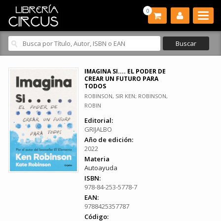
0
IMAGINA SI.... EL PODER DE
CREAR UN FUTURO PARA
TODOS
ROBINSON, SIR KEN; ROBINSON,
ROBIN
Editorial:
GRIJALBO
Año de edición:
2022
Materia
Autoayuda
ISBN:
978-84-253-5778-7
EAN:
9788425357787
Código: