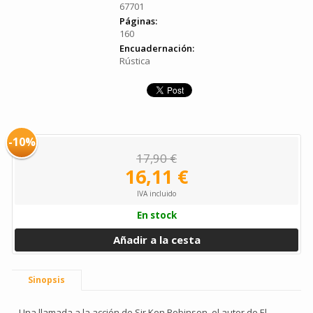
67701
Páginas:
160
Encuadernación:
Rústica
-10%
17,90 €
16,11 €
IVA incluido
En stock
Añadir a la cesta
Sinopsis
Una llamada a la acción de Sir Ken Robinson, el autor de El