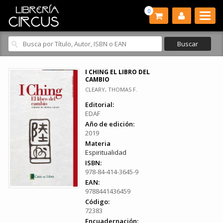
0
I CHING EL LIBRO DEL
CAMBIO
CLEARY, THOMAS F.
Editorial:
EDAF
Año de edición:
2019
Materia
Espiritualidad
ISBN:
978-84-414-3645-9
EAN:
9788441436459
Código:
72383
Encuadernación: