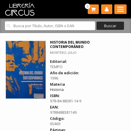
0
HISTORIA DEL MUNDO
CONTEMPORÁNEO
MONTERO, JULIO
Editorial:
TEMPO
Año de edición:
1996
Materia
Historia
ISBN:
978-84-88381-14-9
EAN:
9788488381149
Código:
65469
Páginas: