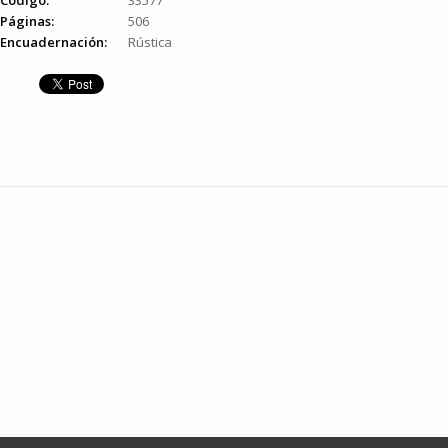
Código:
33577
Páginas:
506
Encuadernación:
Rústica