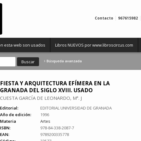
Contacto
967615982
 en esta web son usados
Libros NUEVOS por www.libroscircus.com
Búsqueda avanzada
FIESTA Y ARQUITECTURA EFÍMERA EN LA
GRANADA DEL SIGLO XVIII. USADO
CUESTA GARCÍA DE LEONARDO, Mª. J
Editorial:
EDITORIAL UNIVERSIDAD DE GRANADA
Año de edición:
1996
Materia
Artes
ISBN:
978-84-338-2087-7
EAN:
9789200335778