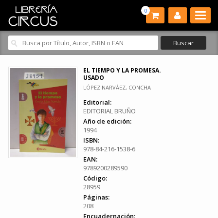
0
EL TIEMPO Y LA PROMESA.
USADO
LÓPEZ NARVÁEZ, CONCHA
Editorial:
EDITORIAL BRUÑO
Año de edición:
1994
ISBN:
978-84-216-1538-6
EAN:
9789200289590
Código:
28959
Páginas:
208
Encuadernación: