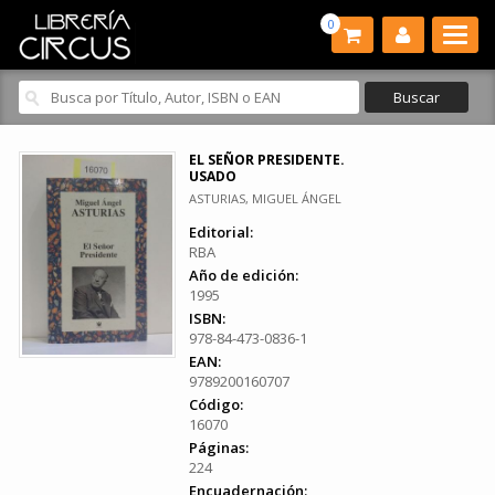
0
EL SEÑOR PRESIDENTE.
USADO
ASTURIAS, MIGUEL ÁNGEL
Editorial:
RBA
Año de edición:
1995
ISBN:
978-84-473-0836-1
EAN:
9789200160707
Código:
16070
Páginas:
224
Encuadernación: