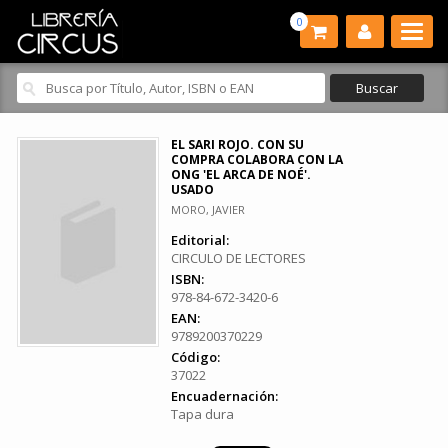
0
EL SARI ROJO. CON SU
COMPRA COLABORA CON LA
ONG 'EL ARCA DE NOÉ'.
USADO
MORO, JAVIER
Editorial:
CIRCULO DE LECTORES
ISBN:
978-84-672-3420-6
EAN:
9789200370229
Código:
37022
Encuadernación:
Tapa dura