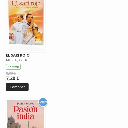
EL SARI ROJO
MORO, JAVIER
En stock
8,00 €
7,20 €
Comprar
-10%