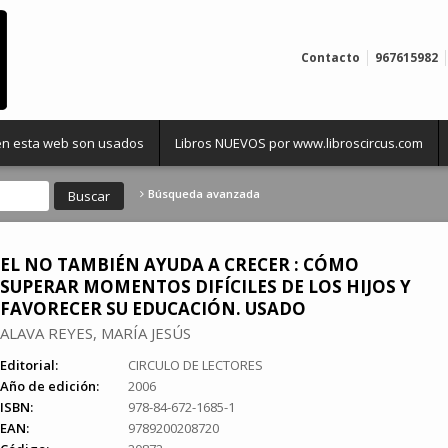
Contacto
967615982
 en esta web son usados
Libros NUEVOS por www.libroscircus.com
Búsqueda avanzada
EL NO TAMBIÉN AYUDA A CRECER : CÓMO
SUPERAR MOMENTOS DIFÍCILES DE LOS HIJOS Y
FAVORECER SU EDUCACIÓN. USADO
ALAVA REYES, MARÍA JESÚS
Editorial:
CIRCULO DE LECTORES
Año de edición:
2006
ISBN:
978-84-672-1685-1
EAN:
9789200208720