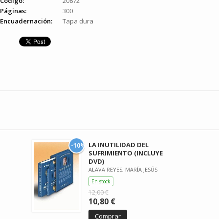
Código:
20872
Páginas:
300
Encuadernación:
Tapa dura
LA INUTILIDAD DEL
-10%
SUFRIMIENTO (INCLUYE
DVD)
ALAVA REYES, MARÍA JESÚS
En stock
12,00 €
10,80 €
Comprar