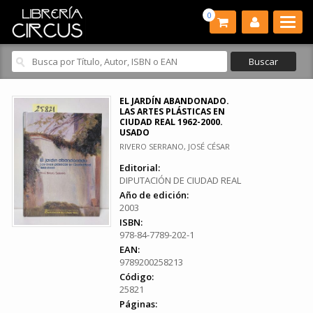
0
EL JARDÍN ABANDONADO.
LAS ARTES PLÁSTICAS EN
CIUDAD REAL 1962-2000.
USADO
RIVERO SERRANO, JOSÉ CÉSAR
Editorial:
DIPUTACIÓN DE CIUDAD REAL
Año de edición:
2003
ISBN:
978-84-7789-202-1
EAN:
9789200258213
Código:
25821
Páginas: