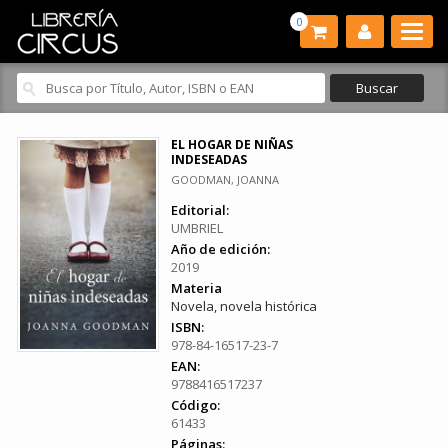
0
EL HOGAR DE NIÑAS
INDESEADAS
GOODMAN, JOANNA
Editorial:
UMBRIEL
Año de edición:
2019
Materia
Novela, novela histórica
ISBN:
978-84-16517-23-7
EAN:
9788416517237
Código:
61433
Páginas: