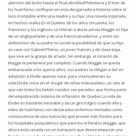
atención del lector hasta el final.»BooklistPhilomena y El tren de
los huérfanos confluyen en esta desgarradora historia sobre el
lazo irrompible entre una madre y su hija. Una novela inspirada
en hechos reales.En el Quebec de los años cincuenta, los
franceses y los ingleses se toleran a duras penas.Maggie es hija
de un angloparlante y de una francocanadiense, y entre las
ambiciones de su padre no existe la posibilidad de que su hija
se case con Gabriel Phénix, un joven francés y de clase baja,
que vive en la granja de al lado. Sin embargo, el corazón de
Maggie le pertenece por completo. Cuando Maggie se queda
embarazada a los quince años, sus padres la obligan a dar en
adopción a Elodie apenas nace, para «reencaminar» su
vida.Elodie crece en el «hogar de niñas indeseadas», un sitio al
que van todos los bebés nacidos «en pecado», que forma parte
del empobrecido sistema de orfanatos de Quebec.La vida de
Elodie es bastante inestable y da un giro trágico cuando ella y
miles de huérfanos son declarados enfermos mentales como
consecuencia de una nueva ley que provee más fondos para
los hospitales psiquiátricos que para los orfanatos.Maggie, que
ahora está casada con un banquero que desea empezar una