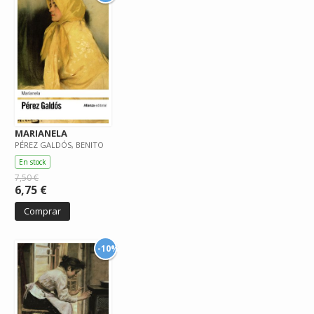
MARIANELA
PÉREZ GALDÓS, BENITO
En stock
7,50 €
6,75 €
Comprar
-10%