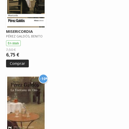
MISERICORDIA
PÉREZ GALDÓS, BENITO
En stock
7,50 €
6,75 €
Comprar
-10%