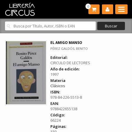
0
EL AMIGO MANSO
PÉREZ GALDÓS, BENITO
Editorial:
CIRCULO DE LECTORES
Año de edición:
1997
Materia
Clásicos
ISBN:
978-84-226-5513-8
EAN:
9788422655138
Código:
66224
Páginas:
330