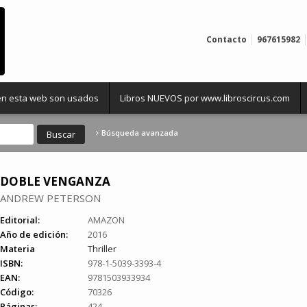
Contacto
967615982
 en esta web son usados
Libros NUEVOS por www.libroscircus.com
Búsqueda avanzada
DOBLE VENGANZA
ANDREW PETERSON
Editorial:
AMAZON
Año de edición:
2016
Materia
Thriller
ISBN:
978-1-5039-3393-4
EAN:
9781503933934
Código:
70326
Páginas:
424