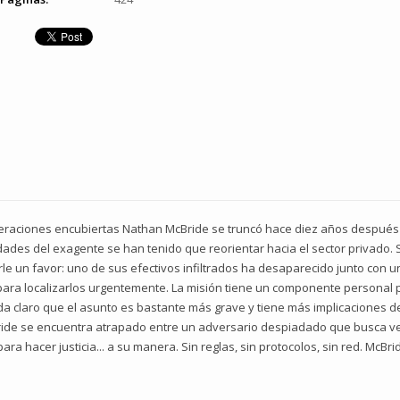
operaciones encubiertas Nathan McBride se truncó hace diez años después 
ades del exagente se han tenido que reorientar hacia el sector privado. 
dirle un favor: uno de sus efectivos infiltrados ha desaparecido junto con
para localizarlos urgentemente. La misión tiene un componente personal p
 claro que el asunto es bastante más grave y tiene más implicaciones de 
ride se encuentra atrapado entre un adversario despiadado que busca ve
 para hacer justicia... a su manera. Sin reglas, sin protocolos, sin red. McB