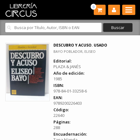
0
DESCUBRO Y ACUSO. USADO
BAYO POBLADOR, ELISEO
Editorial:
PLAZA & JANÉS
Año de edición:
1985
ISBN:
978-84-01-33258-6
EAN:
9789200226403
Código:
22640
Páginas:
288
Encuadernación:
Tapa blanda