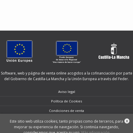
Software, web y página de venta online acogidos a la cofinanciación por parte
del Gobierno de Castilla-La Mancha y la Unión Europea a través del Feder.
Aviso legal
Política de Cookies
Condiciones de venta
Protección de datos
Este sitio web utiliza cookies, tanto propias como de terceros, para
X
mejorar su experiencia de navegación. Si continúa navegando,
2026 © Librería Circus
consideramos que acepta su uso.
Más información