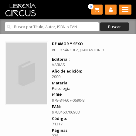
0
DE AMOR Y SEXO
RUBIO SÁNCHEZ, JUAN ANTONIO
Editorial:
VARIAS
Año de edición:
2000
Materia
Psicología
ISBN:
978-84-607-0690-8
EAN:
9788460706908
Código:
71317
Páginas:
238