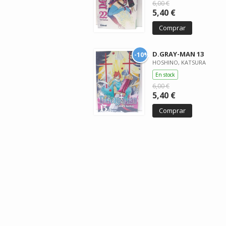
6,00 €
5,40 €
Comprar
D.GRAY-MAN 13
-10%
HOSHINO, KATSURA
En stock
6,00 €
5,40 €
Comprar