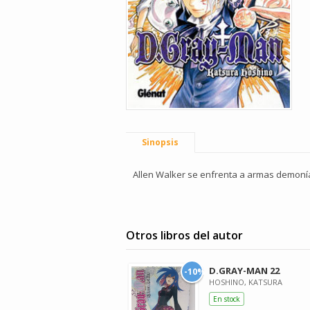
Sinopsis
Allen Walker se enfrenta a armas demon
Otros libros del autor
D.GRAY-MAN 22
-10%
HOSHINO, KATSURA
En stock