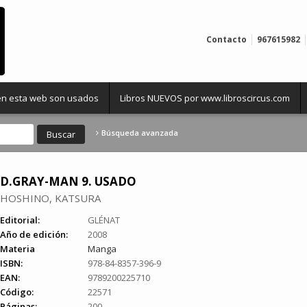
Contacto
967615982
 en esta web son usados
Libros NUEVOS por www.libroscircus.com
Búsqueda avanzada
D.GRAY-MAN 9. USADO
HOSHINO, KATSURA
Editorial:
GLÉNAT
Año de edición:
2008
Materia
Manga
ISBN:
978-84-8357-396-9
EAN:
9789200225710
Código:
22571
Páginas:
200