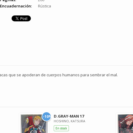
Encuadernación:
Rústica
íacas que se apoderan de cuerpos humanos para sembrar el mal.
D.GRAY-MAN 17
-10%
HOSHINO, KATSURA
En stock