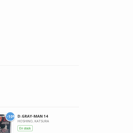
D.GRAY-MAN 14
-10%
HOSHINO, KATSURA
En stock