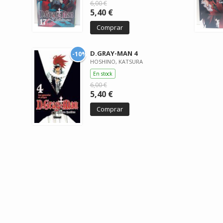
6,00 €
5,40 €
Comprar
D.GRAY-MAN 4
-10%
HOSHINO, KATSURA
En stock
6,00 €
5,40 €
Comprar