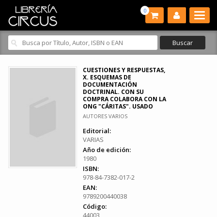
0
CUESTIONES Y RESPUESTAS,
X. ESQUEMAS DE
DOCUMENTACIÓN
DOCTRINAL. CON SU
COMPRA COLABORA CON LA
ONG "CÁRITAS". USADO
AUTORES VARIOS
Editorial:
VARIAS
Año de edición:
1980
ISBN:
978-84-7382-017-2
EAN:
9789200440038
Código:
44003