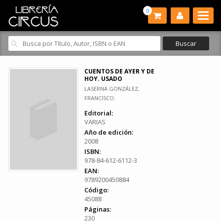
0
CUENTOS DE AYER Y DE
HOY. USADO
LASERNA GONZÁLEZ,
FRANCISCO.
Editorial:
VARIAS
Año de edición:
2008
ISBN:
978-84-612-6112-3
EAN:
9789200450884
Código:
45088
Páginas:
230