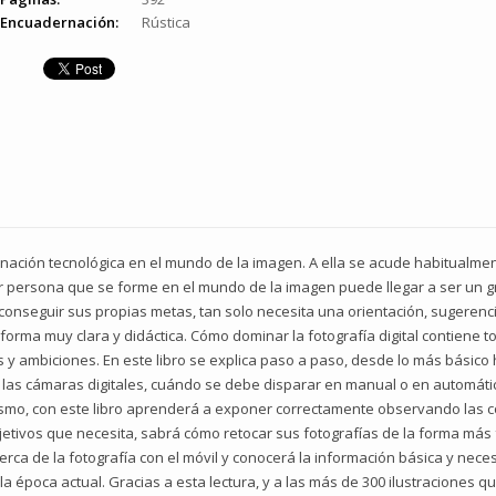
Encuadernación:
Rústica
ulminación tecnológica en el mundo de la imagen. A ella se acude habitual
r persona que se forme en el mundo de la imagen puede llegar a ser un gr
 conseguir sus propias metas, tan solo necesita una orientación, sugerenc
orma muy clara y didáctica. Cómo dominar la fotografía digital contiene t
es y ambiciones. En este libro se explica paso a paso, desde lo más básico
 de las cámaras digitales, cuándo se debe disparar en manual o en automá
ismo, con este libro aprenderá a exponer correctamente observando las co
bjetivos que necesita, sabrá cómo retocar sus fotografías de la forma más 
rca de la fotografía con el móvil y conocerá la información básica y nece
a época actual. Gracias a esta lectura, y a las más de 300 ilustraciones qu