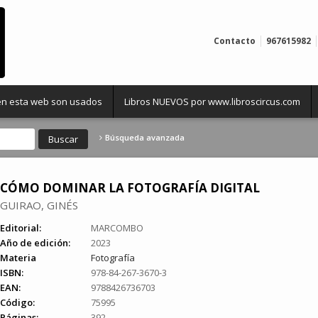
Contacto
967615982
 en esta web son usados
Libros NUEVOS por www.libroscircus.com
Búsqueda avanzada
CÓMO DOMINAR LA FOTOGRAFÍA DIGITAL
GUIRAO, GINÉS
Editorial:
MARCOMBO
Año de edición:
2023
Materia
Fotografía
ISBN:
978-84-267-3670-3
EAN:
9788426736703
Código:
75995
Páginas:
392