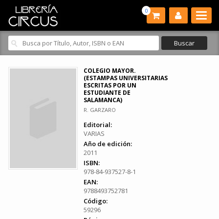
0
COLEGIO MAYOR.
(ESTAMPAS UNIVERSITARIAS
ESCRITAS POR UN
ESTUDIANTE DE
SALAMANCA)
R. GARZARO
Editorial:
VARIAS
Año de edición:
2011
ISBN:
978-84-937527-8-1
EAN:
9788493752781
Código:
59296