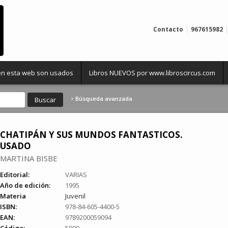
Contacto
967615982
 en esta web son usados
Libros NUEVOS por www.libroscircus.com
Búsqueda avanzada
CHATIPÁN Y SUS MUNDOS FANTASTICOS.
USADO
MARTINA BISBE
Editorial:
VARIAS
Año de edición:
1995
Materia
Juvenil
ISBN:
978-84-605-4400-5
EAN:
9789200059094