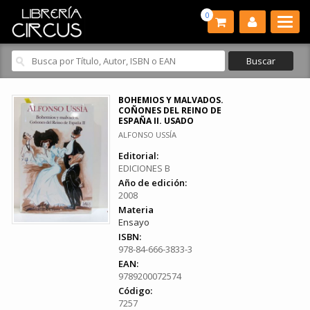
0
BOHEMIOS Y MALVADOS.
COÑONES DEL REINO DE
ESPAÑA II. USADO
ALFONSO USSÍA
Editorial:
EDICIONES B
Año de edición:
2008
Materia
Ensayo
ISBN:
978-84-666-3833-3
EAN:
9789200072574
Código:
7257